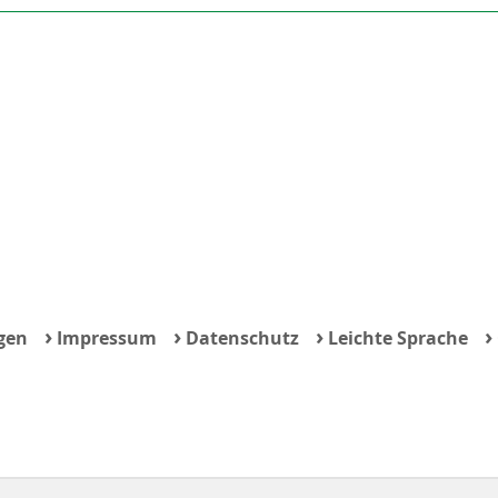
›
›
›
›
gen
Impressum
Datenschutz
Leichte Sprache