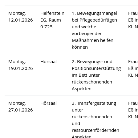
Montag,
Helfenstein
1. Bewegungsmangel
Frau
12.01.2026
EG, Raum
bei Pflegebedürftigen
Eßli
0.725
und welche
KLI
vorbeugenden
Maßnahmen helfen
können
Montag,
Hörsaal
2. Bewegungs- und
Frau
19.01.2026
Positionsunterstützung
Eßli
im Bett unter
KLI
rückenschonenden
Aspekten
Montag,
Hörsaal
3. Transfergestaltung
Frau
27.01.2026
unter
Eßli
rückenschonenden
KLI
und
ressourcenfördernden
Aspekten