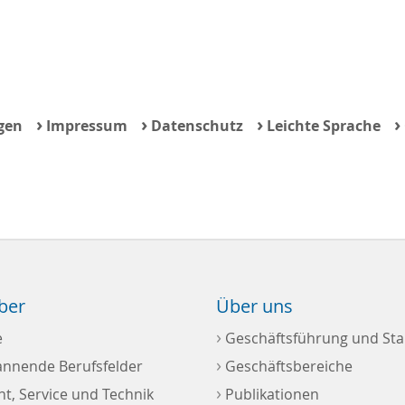
›
›
›
›
gen
Impressum
Datenschutz
Leichte Sprache
ber
Über uns
›
e
Geschäftsführung und Sta
›
annende Berufsfelder
Geschäftsbereiche
›
, Service und Technik
Publikationen