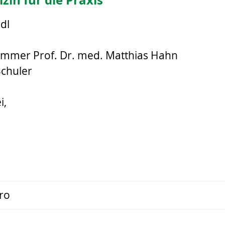
dl
Bommer Prof. Dr. med. Matthias Hahn
Schuler
i,
ro
g