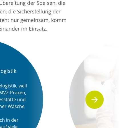
ubereitung der Speisen, die
n, die Sicherstellung der
ntsteht nur gemeinsam, komm
inander im Einsatz.
ogistik
ogistik, weil 
 MVZ-Praxen, 
sstätte und 
cher Wäsche 
h in der 
uf viele 