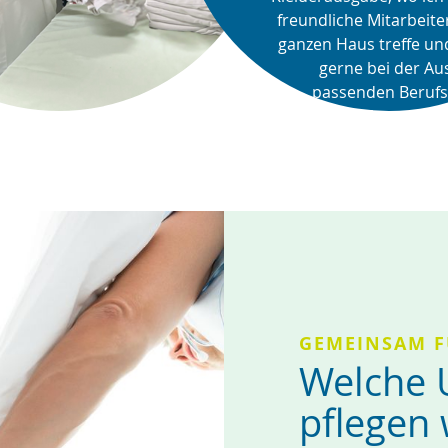
freundliche Mitarbeite
ganzen Haus treffe und
gerne bei der Au
passenden Berufs
helfe.

“
GEMEINSAM F
Welche 
pflegen 