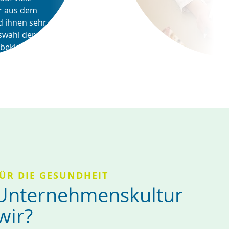
r aus dem 
 ihnen sehr 
swahl der 
bekleidung 
ÜR DIE GESUNDHEIT
Unternehmenskultur
wir?