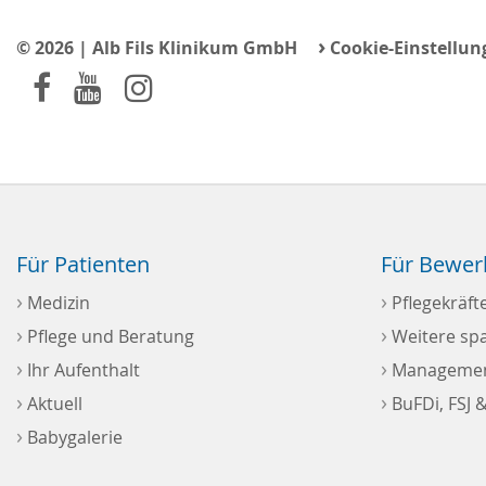
›
© 2026 | Alb Fils Klinikum GmbH
Cookie-Einstellun
Für Patienten
Für Bewer
›
›
Medizin
Pflegekräft
›
›
Pflege und Beratung
Weitere sp
›
›
Ihr Aufenthalt
Management
›
›
Aktuell
BuFDi, FSJ &
›
Babygalerie