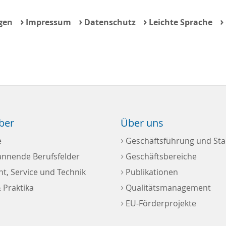
›
›
›
›
gen
Impressum
Datenschutz
Leichte Sprache
ber
Über uns
›
e
Geschäftsführung und Sta
›
annende Berufsfelder
Geschäftsbereiche
›
, Service und Technik
Publikationen
›
 Praktika
Qualitätsmanagement
›
EU-Förderprojekte