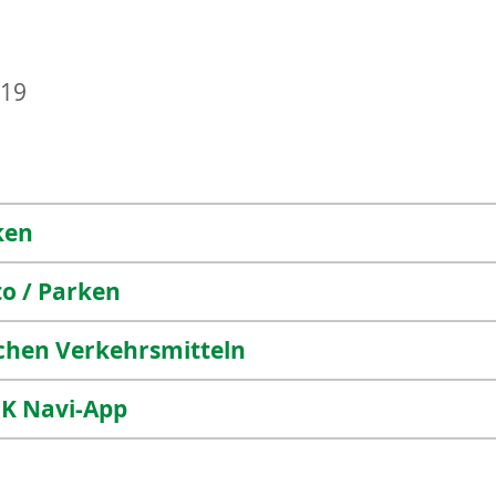
019
ken
o / Parken
ichen Verkehrsmitteln
FK Navi-App