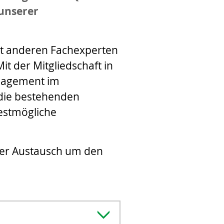
 unserer
it anderen Fachexperten
it der Mitgliedschaft in
anagement im
 die bestehenden
estmögliche
eser Austausch um den