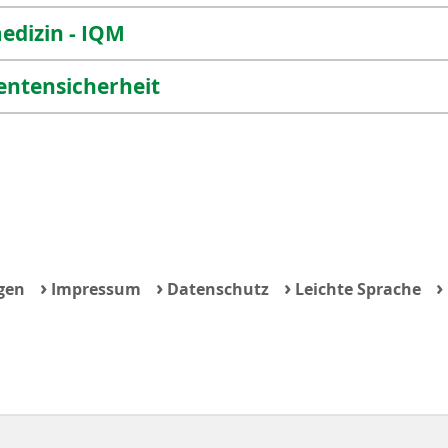
medizin - IQM
entensicherheit
›
›
›
›
gen
Impressum
Datenschutz
Leichte Sprache