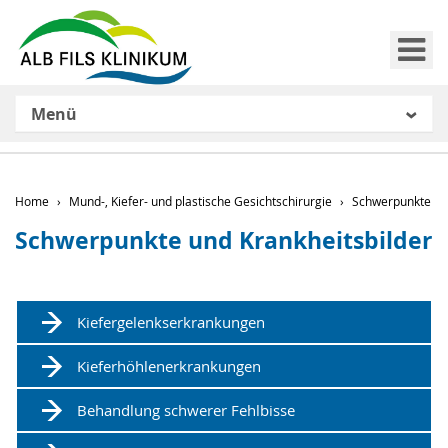
Me
Menü
Home
Mund-, Kiefer- und plastische Gesichtschirurgie
Schwerpunkte und
Schwerpunkte und Krankheitsbilder
Kiefergelenkserkrankungen
Kieferhöhlenerkrankungen
Behandlung schwerer Fehlbisse