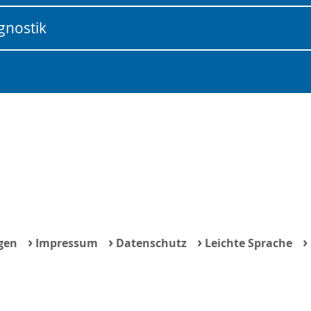
gnostik
›
›
›
›
gen
Impressum
Datenschutz
Leichte Sprache