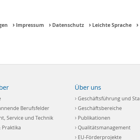
›
›
›
›
gen
Impressum
Datenschutz
Leichte Sprache
ber
Über uns
›
e
Geschäftsführung und Sta
›
annende Berufsfelder
Geschäftsbereiche
›
, Service und Technik
Publikationen
›
 Praktika
Qualitätsmanagement
›
EU-Förderprojekte