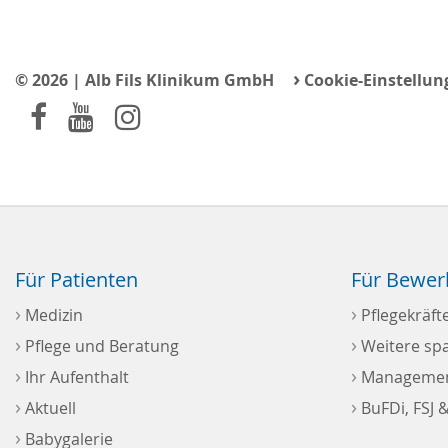
›
© 2026 | Alb Fils Klinikum GmbH
Cookie-Einstellun
Für Patienten
Für Bewer
›
›
Medizin
Pflegekräft
›
›
Pflege und Beratung
Weitere sp
›
›
Ihr Aufenthalt
Management
›
›
Aktuell
BuFDi, FSJ &
›
Babygalerie